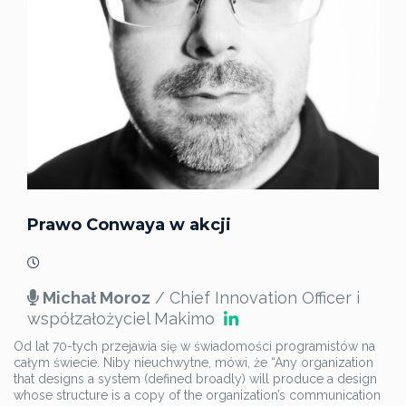
Prawo Conwaya w akcji
Michał Moroz
/ Chief Innovation Officer i
współzałożyciel Makimo
Od lat 70-tych przejawia się w świadomości programistów na
całym świecie. Niby nieuchwytne, mówi, że “Any organization
that designs
a
system (defined broadly) will produce
a
design
whose structure is
a
copy of the organization’s communication