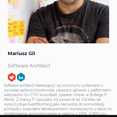
Mariusz Gil
Software Architect
Software architect interesujący się złożonymi systemami o
wysokiej wartości biznesowej, związany głównie z platformami
webowymi. Ex-CTO, konsultant, speaker i trener w Bottega IT
Minds. Z branżą IT związany od ponad 18 lat. Od kilku lat
wykorzystuje EventStorming jako narzędzie do komunikacji
pomiędzy zespołami developerskimi i biznesowymi, a także do
modelowania oprogramowania w oparciu o DDD, CQRS czy