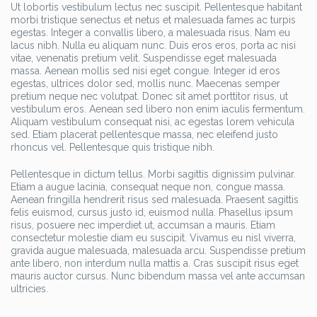
Ut lobortis vestibulum lectus nec suscipit. Pellentesque habitant
morbi tristique senectus et netus et malesuada fames ac turpis
egestas. Integer a convallis libero, a malesuada risus. Nam eu
lacus nibh. Nulla eu aliquam nunc. Duis eros eros, porta ac nisi
vitae, venenatis pretium velit. Suspendisse eget malesuada
massa. Aenean mollis sed nisi eget congue. Integer id eros
egestas, ultrices dolor sed, mollis nunc. Maecenas semper
pretium neque nec volutpat. Donec sit amet porttitor risus, ut
vestibulum eros. Aenean sed libero non enim iaculis fermentum.
Aliquam vestibulum consequat nisi, ac egestas lorem vehicula
sed. Etiam placerat pellentesque massa, nec eleifend justo
rhoncus vel. Pellentesque quis tristique nibh.
Pellentesque in dictum tellus. Morbi sagittis dignissim pulvinar.
Etiam a augue lacinia, consequat neque non, congue massa.
Aenean fringilla hendrerit risus sed malesuada. Praesent sagittis
felis euismod, cursus justo id, euismod nulla. Phasellus ipsum
risus, posuere nec imperdiet ut, accumsan a mauris. Etiam
consectetur molestie diam eu suscipit. Vivamus eu nisl viverra,
gravida augue malesuada, malesuada arcu. Suspendisse pretium
ante libero, non interdum nulla mattis a. Cras suscipit risus eget
mauris auctor cursus. Nunc bibendum massa vel ante accumsan
ultricies.