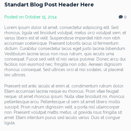
Standart Blog Post Header Here
Posted on
October 15, 2014
0
Lorem ipsum dolor sit amet, consectetur adipiscing elit. Sed
rhoncus, ligula vel tincidunt volutpat, metus orci volutpat sem, et
varius libero est et velit. Suspendisse imperdiet nibh non nibh
accumsan scelerisque. Praesent lobortis lacus id fermentum
dictum. Curabitur consectetur lacus eget justo lacinia bibendum.
Vestibulum lacinia lacus non risus rutrum, quis iaculis urna
consequat. Fusce sed velit id nisi varius pulvinar. Donec arcu dui,
facilisis non euismod nec, fringilla non odio. Aenean dignissim
rhoncus consequat. Sed ultrices orci at nisi sodales, ut placerat
leo ultrices.
Praesent est ante, iaculis at enim at, condimentum rutrum dolor.
Etiam accumsan lacinia neque eu rhoncus. Proin vitae feugiat
neque, sit amet rhoncus ipsum. Nulla vitae tincidunt mi, rhoncus
pellentesque arcu. Pellentesque ut sem sit amet libero mollis
suscipit. Proin rutrum dignissim velit, a porta nisl ullamcorper
non. Praesent volutpat mattis metus, ut gravida risus fringilla sit
amet. Etiam interdum purus sed iaculis varius. Duis et congue
ligula.